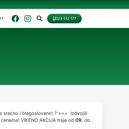
023 512 177
KT
e srećno i blagosloveno! ? +++ Izdvojili
im cenama! VIKEND AKCIJA traje od
09
. do