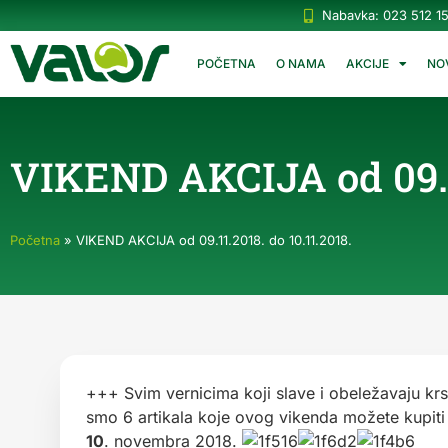
Nabavka: 023 512 1
POČETNA
O NAMA
AKCIJE
NO
VIKEND AKCIJA od 09.11
Početna
»
VIKEND AKCIJA od 09.11.2018. do 10.11.2018.
+++ Svim vernicima koji slave i obeležavaju kr
smo 6 artikala koje ovog vikenda možete kupi
10
. novembra 2018.