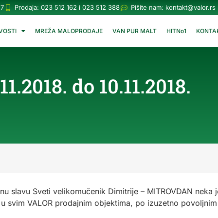
57
Prodaja: 023 512 162 i 023 512 388
Pišite nam:
kontakt@valor.rs
VOSTI
MREŽA MALOPRODAJE
VAN PUR MALT
HITNo1
KONTA
.2018. do 10.11.2018.
snu slavu Sveti velikomučenik Dimitrije – MITROVDAN neka j
ti u svim VALOR prodajnim objektima, po izuzetno povoljn