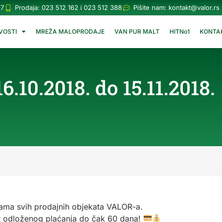
57
Prodaja: 023 512 162 i 023 512 388
Pišite nam:
kontakt@valor.rs
VOSTI
MREŽA MALOPRODAJE
VAN PUR MALT
HITNo1
KONTA
0.2018. do 15.11.2018.
cama svih prodajnih objekata VALOR-a.
t odloženog plaćanja do čak 60 dana!