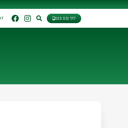
023 512 177
KT