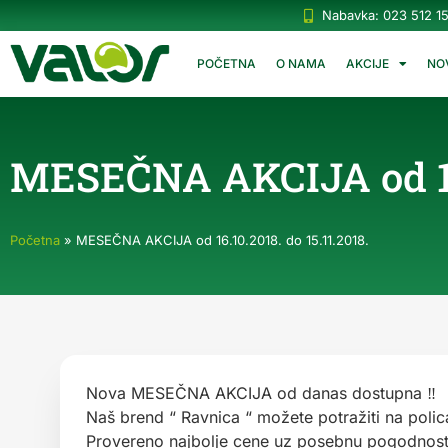
Nabavka: 023 512 1
POČETNA
O NAMA
AKCIJE
NO
MESEČNA AKCIJA od 16.1
Početna
»
MESEČNA AKCIJA od 16.10.2018. do 15.11.2018.
Nova MESEČNA AKCIJA od danas dostupna ‼
Naš brend “ Ravnica “ možete potražiti na poli
Provereno najbolje cene uz posebnu pogodnos