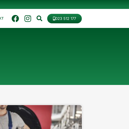
023 512 177
KT