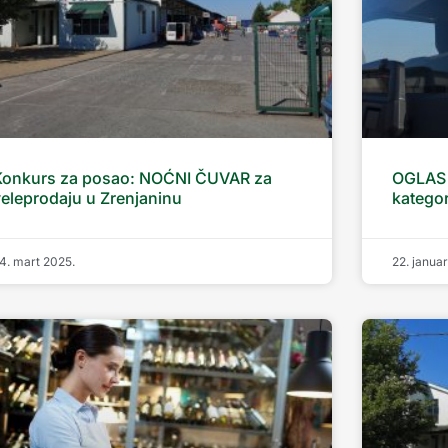
Konkurs za posao: NOĆNI ČUVAR za
OGLAS 
eleprodaju u Zrenjaninu
kategor
4. mart 2025.
22. janua