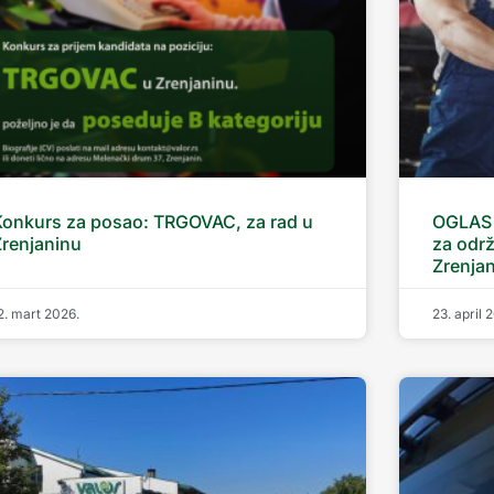
Konkurs za posao: TRGOVAC, za rad u
OGLAS 
Zrenjaninu
za odr
Zrenja
2. mart 2026.
23. april 