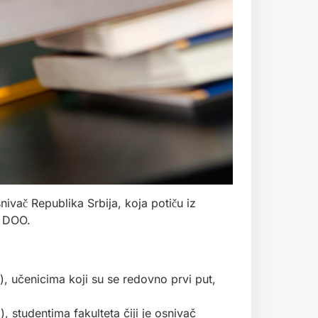
vač Republika Srbija, koja potiču iz
OR DOO.
 učenicima koji su se redovno prvi put,
tudentima fakulteta čiji je osnivač