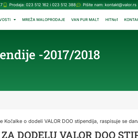
57
Prodaja: 023 512 162 i 023 512 388
Pišite nam:
kontakt@valor.rs
VOSTI
MREŽA MALOPRODAJE
VAN PUR MALT
HITNo1
KONTA
endije -2017/2018
Kočalke o dodeli VALOR DOO stipendija, raspisuje se dan
ZA DODELU VALOR DOO STI