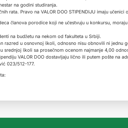
mestar na godini studiranja.
ih rata. Pravo na VALOR DOO STIPENDIJU imaju učenici od
 (deca članova porodice koji ne učestvuju u konkursu, moraju 
denti na budžetu na nekom od fakulteta u Srbiji.
an razred u osnovnoj školi, odnosno nisu obnovili ni jednu g
ja u srednjoj školi sa prosečnom ocenom najmanje 4,00 odno
ipendiju VALOR DOO dostavljaju lično ili putem pošte na 
ić 023/512-177.
ta: