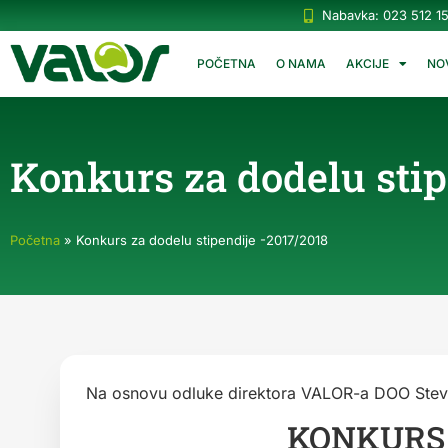
Nabavka: 023 512 1
POČETNA
O NAMA
AKCIJE
NO
Konkurs za dodelu stip
Početna
»
Konkurs za dodelu stipendije -2017/2018
Na osnovu odluke direktora VALOR-a DOO Steve 
KONKURS 