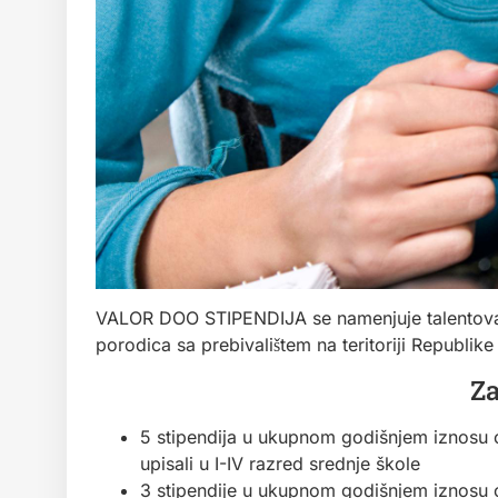
VALOR DOO STIPENDIJA se namenjuje talentovanim uc
porodica sa prebivalištem na teritoriji Republike
Za
5 stipendija u ukupnom godišnjem iznosu 
upisali u I-IV razred srednje škole
3 stipendije u ukupnom godišnjem iznosu o