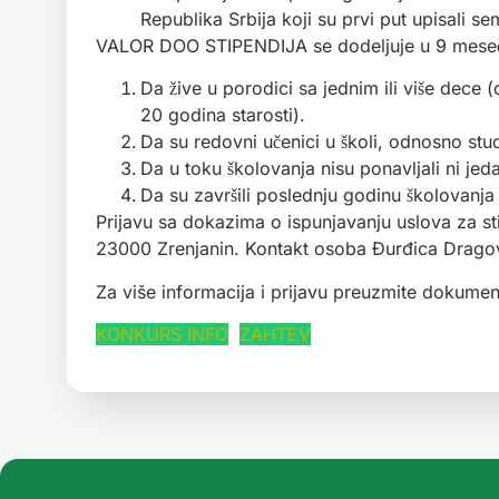
Republika Srbija koji su prvi put upisali se
VALOR DOO STIPENDIJA se dodeljuje u 9 mesečn
Da žive u porodici sa jednim ili više dece
20 godina starosti).
Da su redovni učenici u školi, odnosno stu
Da u toku školovanja nisu ponavljali ni jed
Da su završili poslednju godinu školovan
Prijavu sa dokazima o ispunjavanju uslova za st
23000 Zrenjanin. Kontakt osoba Đurđica Dragov
Za više informacija i prijavu preuzmite dokumen
KONKURS INFO
ZAHTEV