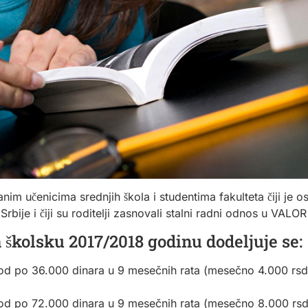
̌enicima srednjih škola i studentima fakulteta čiji je osni
 Srbije i čiji su roditelji zasnovali stalni radni odnos u VAL
 školsku 2017/2018 godinu dodeljuje se:
od po 36.000 dinara u 9 mesečnih rata (mesečno 4.000 rsd),
d po 72.000 dinara u 9 mesečnih rata (mesečno 8.000 rsd), s