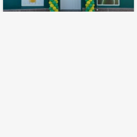
Otvoren novi objekat u Prigrevici
3. oktobar 2023.