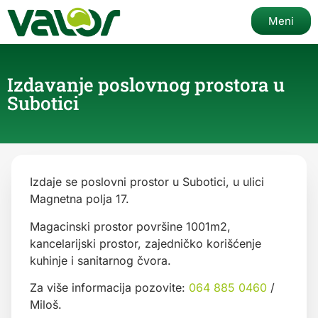
Meni
Izdavanje poslovnog prostora u
Subotici
Izdaje se poslovni prostor u Subotici, u ulici
Magnetna polja 17.
Magacinski prostor površine 1001m2,
kancelarijski prostor, zajedničko korišćenje
kuhinje i sanitarnog čvora.
Za više informacija pozovite:
064 885 0460
/
Miloš.