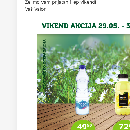
Želimo vam prijatan i lep vikend!
Vaš Valor.