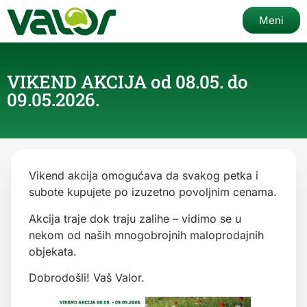
Meni
VIKEND AKCIJA od 08.05. do
09.05.2026.
Vikend akcija omogućava da svakog petka i
subote kupujete po izuzetno povoljnim cenama.
Akcija traje dok traju zalihe – vidimo se u
nekom od naših mnogobrojnih maloprodajnih
objekata.
Dobrodošli! Vaš Valor.