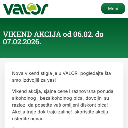
Meni
VIKEND AKCIJA od 06.02. do
07.02.2026.
Nova vikend stigla je u VALOR, pogledajte šta
smo izdvojili za vas!
Vikend akcija, sjajne cene i raznovrsna ponuda
alkoholnog i bezalkoholnog pića, dovoljni su
razlozi da posetite vaš omiljeni diskont pića!
Akcija traje dok traju zalihe! Iskoristite akciju i
uštedite novac!