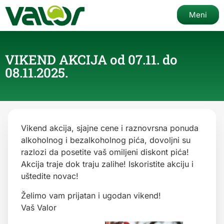
Meni
VIKEND AKCIJA od 07.11. do
08.11.2025.
Vikend akcija, sjajne cene i raznovrsna ponuda
alkoholnog i bezalkoholnog pića, dovoljni su
razlozi da posetite vaš omiljeni diskont pića!
Akcija traje dok traju zalihe! Iskoristite akciju i
uštedite novac!
Želimo vam prijatan i ugodan vikend!
Vaš Valor