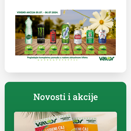
Novosti i akcije