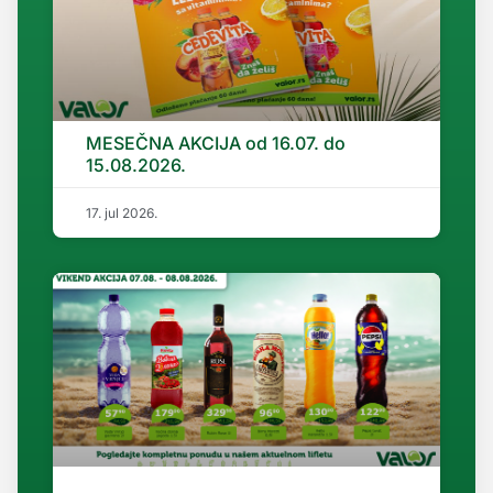
MESEČNA AKCIJA od 16.07. do
15.08.2026.
17. jul 2026.