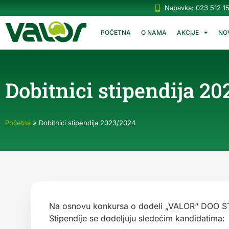
Nabavka: 023 512 1
POČETNA
O NAMA
AKCIJE
NO
Dobitnici stipendija 2
Početna
»
Dobitnici stipendija 2023/2024
Na osnovu konkursa o dodeli „VALOR“ DOO STIP
Stipendije se dodeljuju sledećim kandidatima: