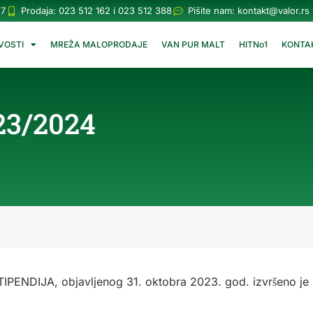
57
Prodaja: 023 512 162 i 023 512 388
Pišite nam:
kontakt@valor.rs
VOSTI
MREŽA MALOPRODAJE
VAN PUR MALT
HITNo1
KONTA
023/2024
ENDIJA, objavljenog 31. oktobra 2023. god. izvršeno je r