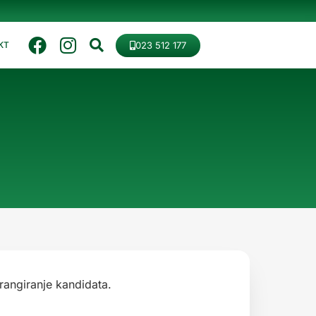
023 512 177
KT
angiranje kandidata.