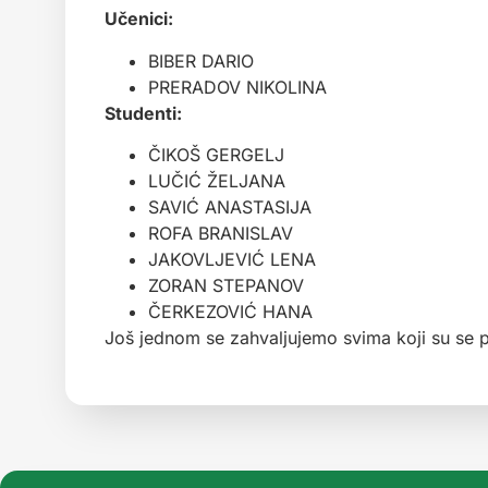
Učenici:
BIBER DARIO
PRERADOV NIKOLINA
Studenti:
ČIKOŠ GERGELJ
LUČIĆ ŽELJANA
SAVIĆ ANASTASIJA
ROFA BRANISLAV
JAKOVLJEVIĆ LENA
ZORAN STEPANOV
ČERKEZOVIĆ HANA
Još jednom se zahvaljujemo svima koji su se pr