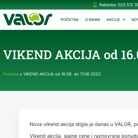
Nabavka: 023 512 1
POČETNA
O NAMA
AKCIJE
NO
VIKEND AKCIJA od 16.06
Početna
»
VIKEND AKCIJA od 16.06. do 17.06.2023.
Nova vikend akcija stigla je danas u VALOR, po
Vikend akcija, sjajne cene i raznovrsna ponuda