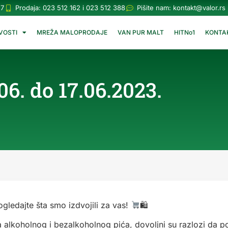
57
Prodaja: 023 512 162 i 023 512 388
Pišite nam:
kontakt@valor.rs
VOSTI
MREŽA MALOPRODAJE
VAN PUR MALT
HITNo1
KONTA
. do 17.06.2023.
gledajte šta smo izdvojili za vas!
🛍
 alkoholnog i bezalkoholnog pića, dovoljni su razlozi da pos