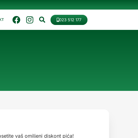
023 512 177
KT
etite vaš omiljeni diskont pića!