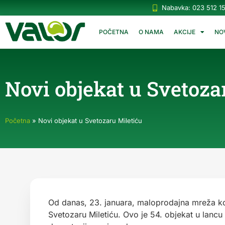
Nabavka: 023 512 1
POČETNA
O NAMA
AKCIJE
NO
Novi objekat u Svetoza
Početna
»
Novi objekat u Svetozaru Miletiću
Od danas, 23. januara, maloprodajna mreža kom
Svetozaru Miletiću. Ovo je 54. objekat u lan