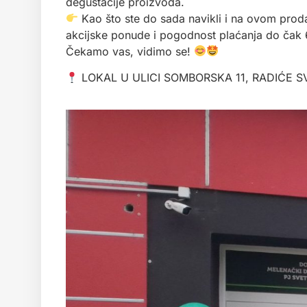
degustacije proizvoda.
Kao što ste do sada navikli i na ovom pro
akcijske ponude i pogodnost plaćanja do čak
Čekamo vas, vidimo se!
LOKAL U ULICI SOMBORSKA 11, RADIĆE 