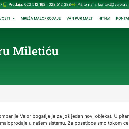
57
Prodaja: 023 512 162 i 023 512 388
Pišite nam:
kontakt@valor.rs
VOSTI
MREŽA MALOPRODAJE
VAN PUR MALT
HITNo1
KONTA
ru Miletiću
panije Valor bogatija je za još jedan novi objekat. U pitan
cu maloprodaje u našem sistemu. Za posetioce smo tokom ce