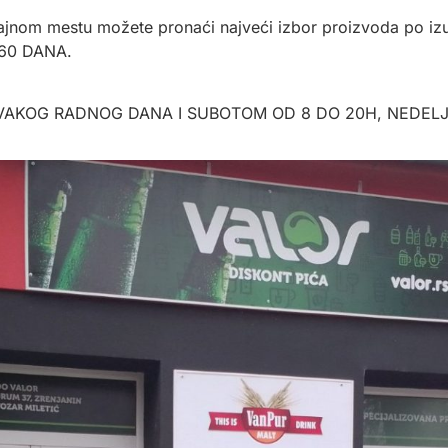
dajnom mestu možete pronaći najveći izbor proizvoda po i
 60 DANA.
SVAKOG RADNOG DANA I SUBOTOM OD 8 DO 20H, NEDEL