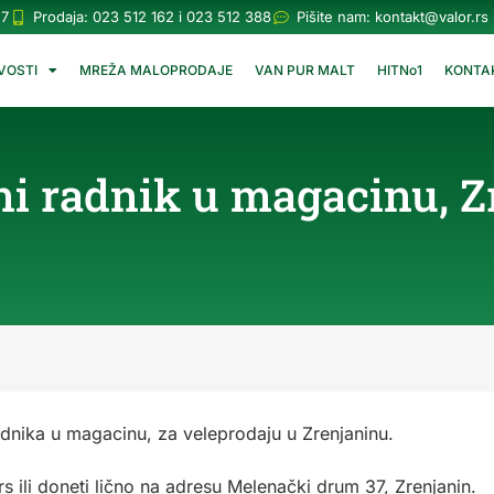
57
Prodaja: 023 512 162 i 023 512 388
Pišite nam:
kontakt@valor.rs
VOSTI
MREŽA MALOPRODAJE
VAN PUR MALT
HITNo1
KONTA
ni radnik u magacinu, Z
dnika u magacinu, za veleprodaju u Zrenjaninu.
rs
ili doneti lično na adresu Melenački drum 37, Zrenjanin.