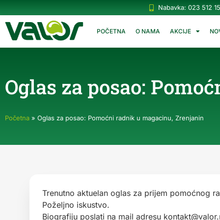
Nabavka: 023 512 1
POČETNA
O NAMA
AKCIJE
NO
Oglas za posao: Pomoć
Početna
»
Oglas za posao: Pomoćni radnik u magacinu, Zrenjanin
Trenutno aktuelan oglas za prijem pomoćnog ra
Poželjno iskustvo.
Biografiju poslati na mail adresu
kontakt@valor.