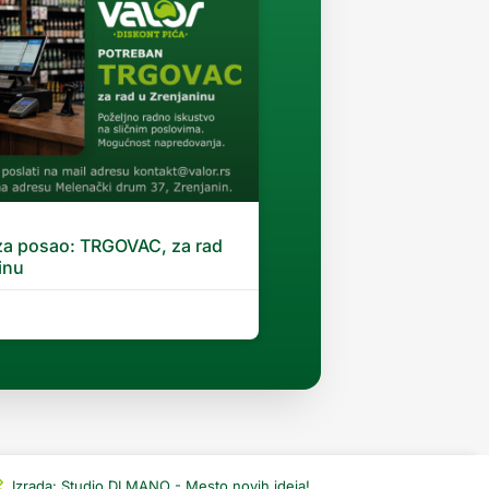
za posao: TRGOVAC, za rad
inu
Izrada: Studio DI MANO - Mesto novih ideja!