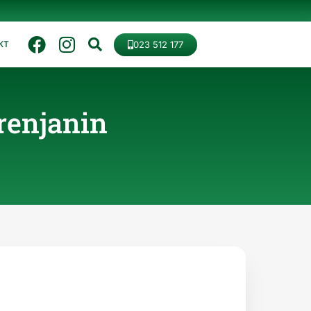
023 512 177
KT
renjanin