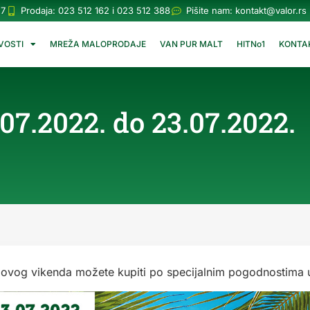
57
Prodaja: 023 512 162 i 023 512 388
Pišite nam:
kontakt@valor.rs
VOSTI
MREŽA MALOPRODAJE
VAN PUR MALT
HITNo1
KONTA
7.2022. do 23.07.2022.
e ovog vikenda možete kupiti po specijalnim pogodnostima 