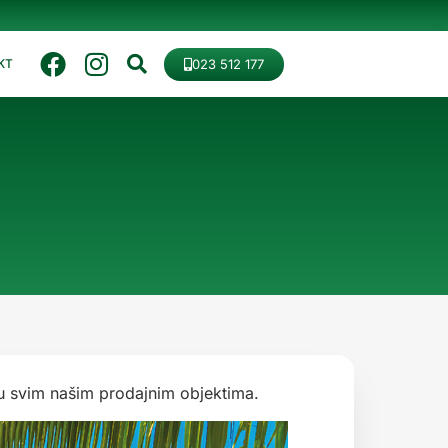
023 512 177
KT
u svim našim prodajnim objektima.