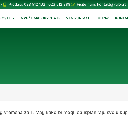
57
Prodaja: 023 512 162 i 023 512 388
Pišite nam:
kontakt@valor.rs
VOSTI
MREŽA MALOPRODAJE
VAN PUR MALT
HITNo1
KONTA
vremena za 1. Maj, kako bi mogli da isplaniraju svoju ku