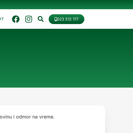
023 512 177
KT
povinu i odmor na vreme.