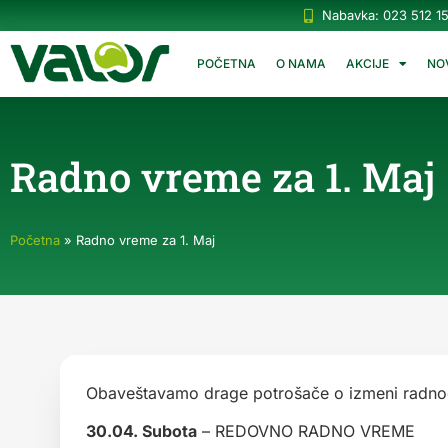
Nabavka: 023 512 1
POČETNA
O NAMA
AKCIJE
NO
Radno vreme za 1. Maj
Početna
»
Radno vreme za 1. Maj
Obaveštavamo drage potrošače o izmeni radnog 
30.04. Subota
– REDOVNO RADNO VREME