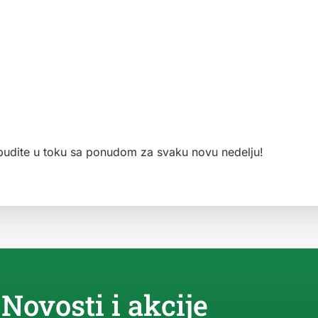
 i budite u toku sa ponudom za svaku novu nedelju!
Novosti i akcije