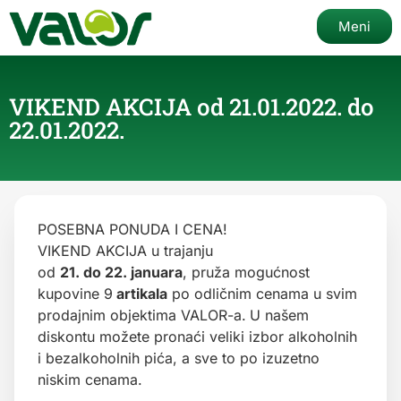
Meni
VIKEND AKCIJA od 21.01.2022. do
22.01.2022.
POSEBNA PONUDA I CENA!
VIKEND AKCIJA u trajanju
od
21. do 22. januara
, pruža mogućnost
kupovine 9
artikala
po odličnim cenama u svim
prodajnim objektima VALOR-a.
U našem
diskontu možete pronaći veliki izbor alkoholnih
i bezalkoholnih pića, a sve to po izuzetno
niskim cenama.