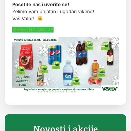
Posetite nas i uverite se!
Želimo vam prijatan i ugodan vikend!
Vaš Valor!
MESEČNA AKCIJA
Novosti i akcije