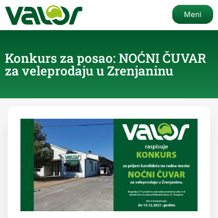
Meni
Konkurs za posao: NOĆNI ČUVAR
za veleprodaju u Zrenjaninu