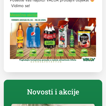
Posetite vaš najbliži VALOR prodajni objekat
Vidimo se!
Mesečna akcija
Novosti i akcije