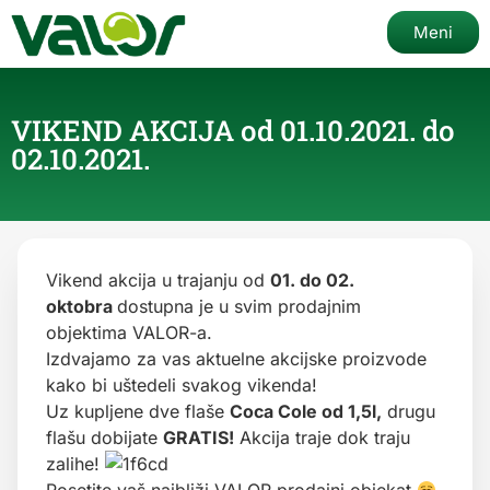
Meni
VIKEND AKCIJA od 01.10.2021. do
02.10.2021.
Vikend akcija u trajanju od
01. do 02.
oktobra
dostupna je u svim prodajnim
objektima VALOR-a.
Izdvajamo za vas aktuelne akcijske proizvode
kako bi uštedeli svakog vikenda!
Uz kupljene dve flaše
Coca Cole od 1,5l,
drugu
flašu dobijate
GRATIS!
Akcija traje dok traju
zalihe!