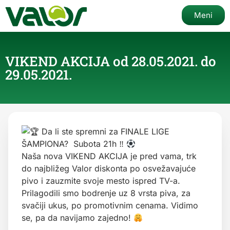
Meni
VIKEND AKCIJA od 28.05.2021. do
29.05.2021.
Da li ste spremni za FINALE LIGE
ŠAMPIONA? Subota 21h ‼
Naša nova VIKEND AKCIJA je pred vama, trk
do najbližeg Valor diskonta po osvežavajuće
pivo i zauzmite svoje mesto ispred TV-a.
Prilagodili smo bodrenje uz 8 vrsta piva, za
svačiji ukus, po promotivnim cenama. Vidimo
se, pa da navijamo zajedno!