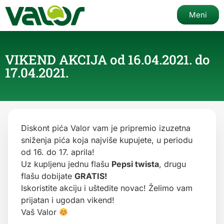
Meni
VIKEND AKCIJA od 16.04.2021. do
17.04.2021.
Diskont pića
Valor vam je pripremio izuzetna
sniženja pića koja najviše kupujete, u periodu
od 16. do 17. aprila!
Uz kupljenu jednu flašu
Pepsi twista
, drugu
flašu dobijate
GRATIS!
Iskoristite akciju i uštedite novac! Želimo vam
prijatan i ugodan vikend!
Vaš Valor