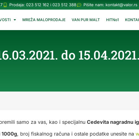
57
Prodaja: 023 512 162 i 023 512 388
Pišite nam:
kontakt@valor.rs
VOSTI
MREŽA MALOPRODAJE
VAN PUR MALT
HITNo1
KONTA
03.2021. do 15.04.2021
premili samo za vas, kao i specijalnu
Cedevita nagradnu i
i 1000g
, broj fiskalnog računa i ostale podatke unesite na
w