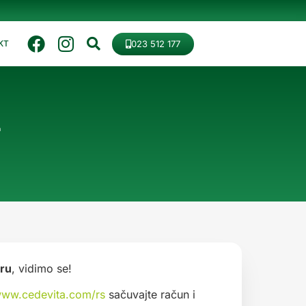
023 512 177
KT
.
gru
, vidimo se!
ww.cedevita.com/rs
sačuvajte račun i