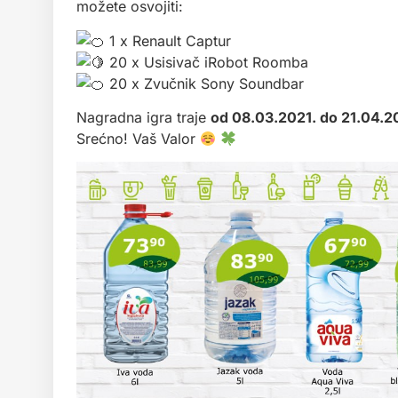
možete osvojiti:
1 x Renault Captur
20 x Usisivač iRobot Roomba
20 x Zvučnik Sony Soundbar
Nagradna igra traje
od 08.03.2021. do 21.04.2
Srećno! Vaš Valor