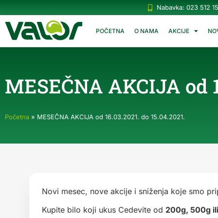
Nabavka: 023 512 1
POČETNA
O NAMA
AKCIJE
NO
MESEČNA AKCIJA od 16.
Početna
»
MESEČNA AKCIJA od 16.03.2021. do 15.04.2021.
Novi mesec, nove akcije i sniženja koje smo pri
Kupite bilo koji ukus Cedevite od
200g, 500g il