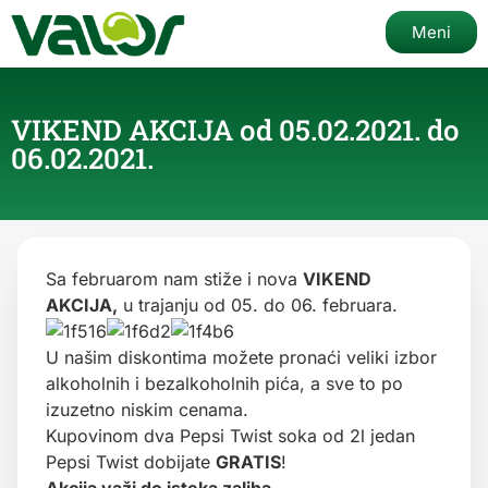
Meni
VIKEND AKCIJA od 05.02.2021. do
06.02.2021.
Sa februarom nam stiže i nova
VIKEND
AKCIJA,
u trajanju od 05. do 06. februara.
U našim diskontima možete pronaći veliki izbor
alkoholnih i bezalkoholnih pića, a sve to po
izuzetno niskim cenama.
Kupovinom dva Pepsi Twist soka od 2l jedan
Pepsi Twist dobijate
GRATIS
!