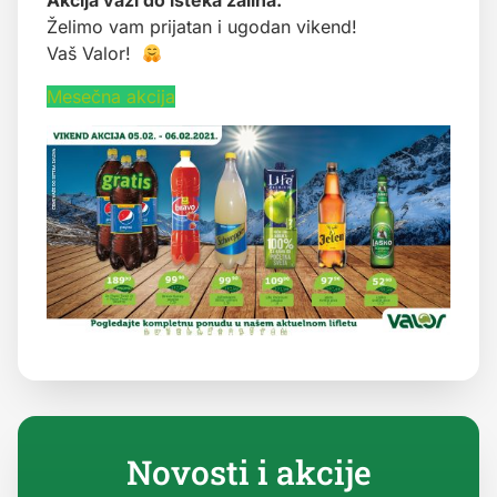
Akcija važi do isteka zaliha.
Želimo vam prijatan i ugodan vikend!
Vaš Valor!
Mesečna akcija
Novosti i akcije