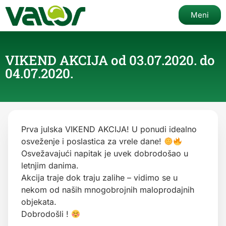
Meni
VIKEND AKCIJA od 03.07.2020. do
04.07.2020.
Prva julska VIKEND AKCIJA! U ponudi idealno
osveženje i poslastica za vrele dane!
Osvežavajući napitak je uvek dobrodošao u
letnjim danima.
Akcija traje dok traju zalihe – vidimo se u
nekom od naših mnogobrojnih maloprodajnih
objekata.
Dobrodošli !