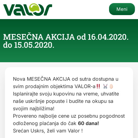
Meni
MESEČNA AKCIJA od 16.04.2020.
do 15.05.2020.
Nova MESEČNA AKCIJA od sutra dostupna u
svim prodajnim objektima VALOR-a
Isplanirajte svoju kupovinu na vreme, uhvatite
naše uskršnje popuste i budite na okupu sa
svojim najbližima!
Provereno najbolje cene uz posebnu pogodnost
odloženog plaćanja do čak
60 dana!
Srećan Uskrs, želi vam Valor !