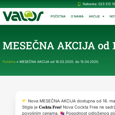
Nabavka: 023 512 1
POČETNA
O NAMA
AKCIJE
NO
MESEČNA AKCIJA od 16.
Početna
»
MESEČNA AKCIJA od 16.03.2020. do 15.04.2020.
Nova MESEČNA AKCIJA dostupna od 16. mart
Stigla je
𝐂𝐨𝐜𝐤𝐭𝐚 𝐅𝐫𝐞𝐞!
Nova Cockta Free ne sadrži 
povoljnim cenama.
Pogodnost odloženog pl