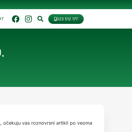
023 512 177
KT
.
t, očekuju vas roznovrsni artikli po veoma