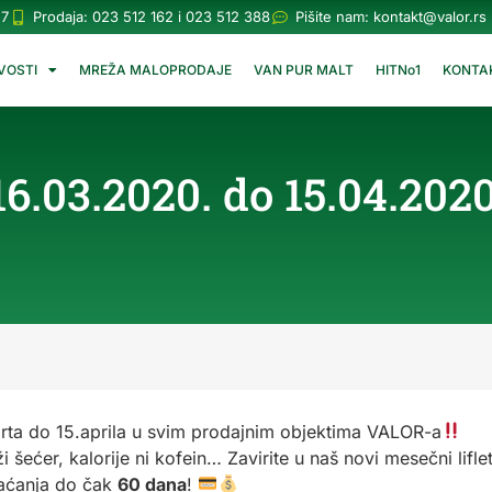
57
Prodaja: 023 512 162 i 023 512 388
Pišite nam:
kontakt@valor.rs
VOSTI
MREŽA MALOPRODAJE
VAN PUR MALT
HITNo1
KONTA
03.2020. do 15.04.2020
a do 15.aprila u svim prodajnim objektima VALOR-a
šećer, kalorije ni kofein… Zavirite u naš novi mesečni lifle
aćanja do čak
60 dana
!