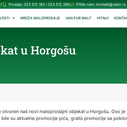
57
Prodaja: 023 512 162 i 023 512 388
Pišite nam:
kontakt@valor.rs
VOSTI
MREŽA MALOPRODAJE
VAN PUR MALT
HITNo1
KONTA
ekat u Horgošu
otvoren naš novi maloprodajni objekat u Horgošu. Ovo je 
ile su aktuelne promocije pića, gratis promocije sa poklo