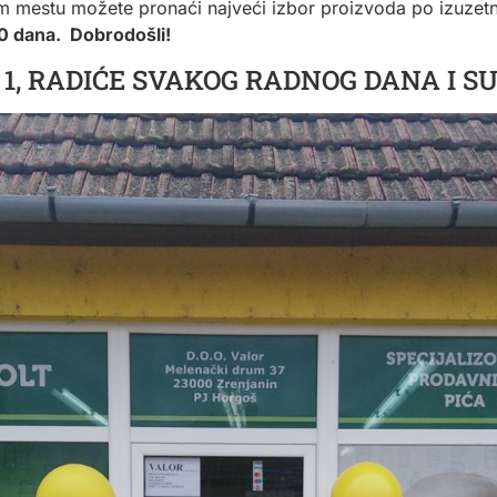
om mestu možete pronaći najveći izbor proizvoda po izuze
0 dana. Dobrodošli!
 1, RADIĆE SVAKOG RADNOG DANA I S