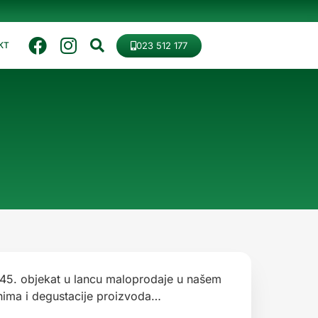
023 512 177
KT
45. objekat u lancu maloprodaje u našem
nima i degustacije proizvoda…