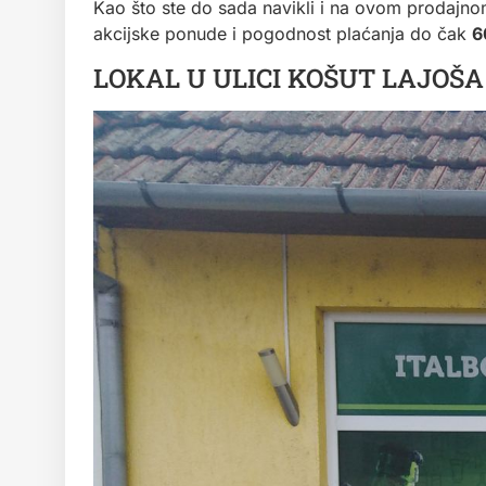
Kao što ste do sada navikli i na ovom prodajn
akcijske ponude i pogodnost plaćanja do čak
6
LOKAL U ULICI KOŠUT LAJOŠA