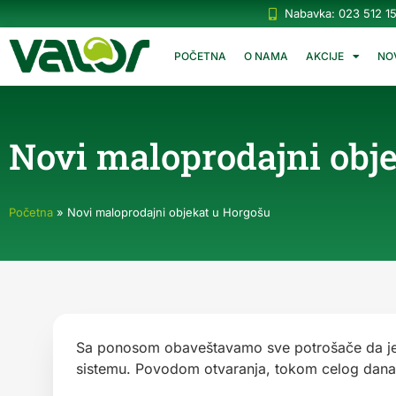
Nabavka: 023 512 1
POČETNA
O NAMA
AKCIJE
NO
Novi maloprodajni obj
Početna
»
Novi maloprodajni objekat u Horgošu
Sa ponosom obaveštavamo sve potrošače da je 
sistemu. Povodom otvaranja, tokom celog dana b