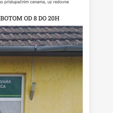
tno pristupačnim cenama, uz redovne
UBOTOM OD 8 DO 20H