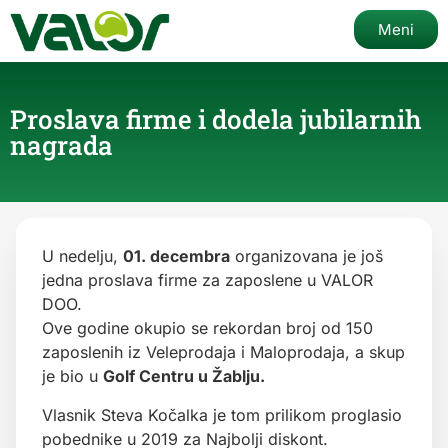
Meni
Proslava firme i dodela jubilarnih
nagrada
U nedelju,
01. decembra
organizovana je još
jedna proslava firme za zaposlene u VALOR
DOO.
Ove godine okupio se rekordan broj od 150
zaposlenih iz Veleprodaja i Maloprodaja, a skup
je bio u
Golf Centru u Žablju.
Vlasnik Steva Kočalka je tom prilikom proglasio
pobednike u 2019 za Najbolji diskont.