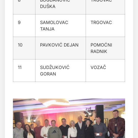
DUŠKA
9
SAMOLOVAC
TRGOVAC
TANJA
10
PAVKOVIĆ DEJAN
POMOĆNI
RADNIK
11
SUDŽUKOVIĆ
VOZAČ
GORAN