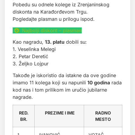
Pobedu su odnele kolege iz Zrenjaninskog
diskonta na Karađorđevom Trgu.
Pogledajte plasman u prilogu ispod.
Najbolji diskont – plasman
Kao nagradu,
13. platu
dobili su:
1. Veselinka Melegi
2. Petar Deretić
3. Željko Lojpur
Takođe je iskoristio da istakne da ove godine
imamo 11 kolega koji su napunili
10 godina
rada
kod nas i tom prilikom im uručio jubilarne
nagrade.
RED.
PREZIME I IME
RADNO
BR.
MESTO
1
IVANOVIĆ
VOZAČ