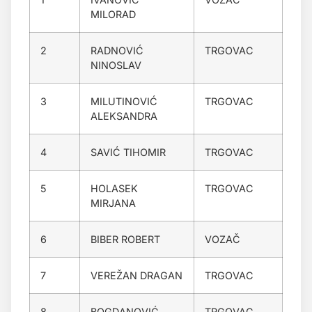
MILORAD
2
RADNOVIĆ
TRGOVAC
NINOSLAV
3
MILUTINOVIĆ
TRGOVAC
ALEKSANDRA
4
SAVIĆ TIHOMIR
TRGOVAC
5
HOLASEK
TRGOVAC
MIRJANA
6
BIBER ROBERT
VOZAČ
7
VEREŽAN DRAGAN
TRGOVAC
8
BOGDANOVIĆ
TRGOVAC