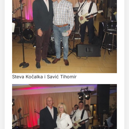
Steva Kočalka i Savić Tihomir