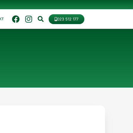
023 512 177
KT