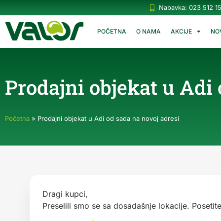
Nabavka: 023 512 1
POČETNA
O NAMA
AKCIJE
NO
Prodajni objekat u Adi 
Početna
»
Prodajni objekat u Adi od sada na novoj adresi
Dragi kupci,
Preselili smo se sa dosadašnje lokacije. Posetit