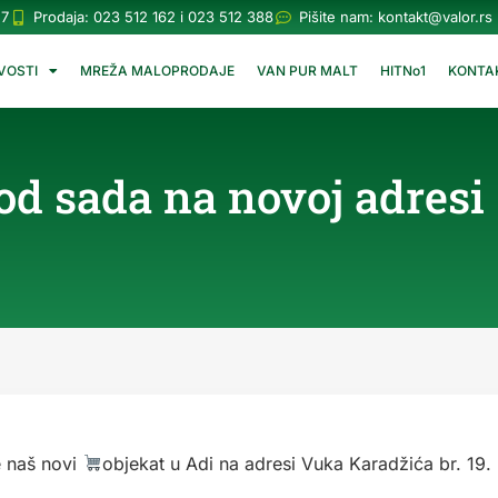
57
Prodaja: 023 512 162 i 023 512 388
Pišite nam:
kontakt@valor.rs
VOSTI
MREŽA MALOPRODAJE
VAN PUR MALT
HITNo1
KONTA
od sada na novoj adresi
e naš novi
objekat u Adi na adresi Vuka Karadžića br. 19.