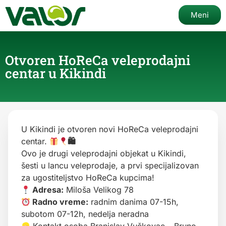
Meni
Otvoren HoReCa veleprodajni
centar u Kikindi
U Kikindi je otvoren novi HoReCa veleprodajni
centar.
🛍
Ovo je drugi veleprodajni objekat u Kikindi,
šesti u lancu veleprodaje, a prvi specijalizovan
za ugostiteljstvo HoReCa kupcima!
Adresa:
Miloša Velikog 78
Radno vreme:
radnim danima 07-15h,
subotom 07-12h, nedelja neradna