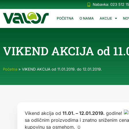
Nabavka: 023 512 1
POČETNA
O NAMA
AKCIJE
NO
VIKEND AKCIJA od 11.01
Početna
»
VIKEND AKCIJA od 11.01.2019. do 12.01.2019.
Vikend akcija od
11.01. – 12.01.2019.
godine!
sa odličnim proizvodima i znatno sniženim cen
kupovinu sa osmehom. ☺