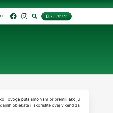
023 512 177
KT
ko i ovoga puta smo vam pripremili akciju
ajnih objekata i iskoristite ovaj vikend za