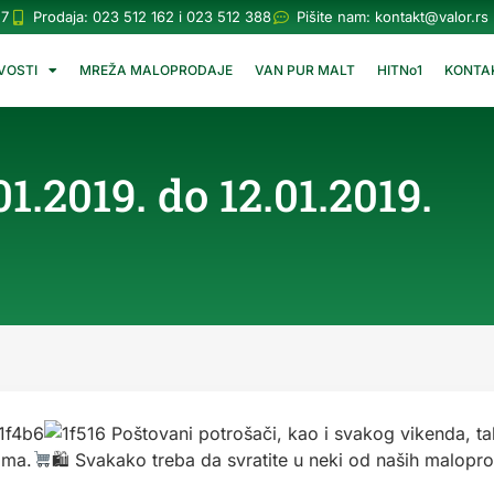
57
Prodaja: 023 512 162 i 023 512 388
Pišite nam:
kontakt@valor.rs
VOSTI
MREŽA MALOPRODAJE
VAN PUR MALT
HITNo1
KONTA
.2019. do 12.01.2019.
Poštovani potrošači, kao i svakog vikenda, ta
ama.
🛍 Svakako treba da svratite u neki od naših maloprod