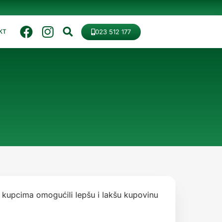
023 512 177
KT
m kupcima omogućili lepšu i lakšu kupovinu