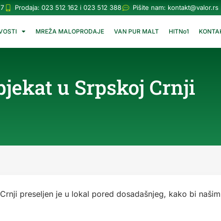
57
Prodaja: 023 512 162 i 023 512 388
Pišite nam:
kontakt@valor.rs
VOSTI
MREŽA MALOPRODAJE
VAN PUR MALT
HITNo1
KONTA
bjekat u Srpskoj Crnji
 Crnji preseljen je u lokal pored dosadašnjeg, kako bi naši