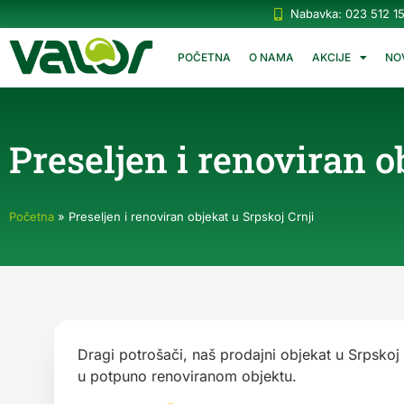
Nabavka: 023 512 1
POČETNA
O NAMA
AKCIJE
NO
Preseljen i renoviran o
Početna
»
Preseljen i renoviran objekat u Srpskoj Crnji
Dragi potrošači, naš prodajni objekat u Srpskoj
u potpuno renoviranom objektu.