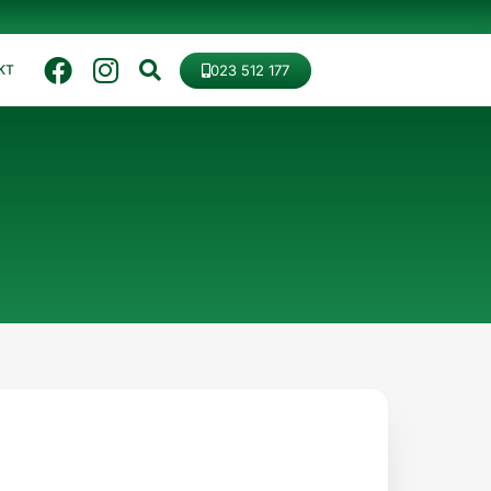
023 512 177
KT