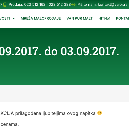
57
Prodaja: 023 512 162 i 023 512 388
Pišite nam:
kontakt@valor.rs
VOSTI
MREŽA MALOPRODAJE
VAN PUR MALT
HITNo1
KONTA
.2017. do 03.09.2017.
AKCIJA prilagođena ljubiteljima ovog napitka
m cenama.