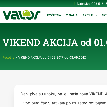
Nabavka: 023 512 1
POČETNA
O NAMA
AKCIJE
NO
VIKEND AKCIJA od 01.09
Početna
»
VIKEND AKCIJA od 01.09.2017. do 03.09.2017.
Dani piva su u toku, pa je i naša nova VIKEND 
Ovog puta čak 9 artikala po izuzetno povoljni