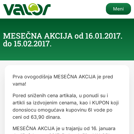
Meni
MESEČNA AKCIJA od 16.01.2017.
do 15.02.2017.
Prva ovogodišnja MESEČNA AKCIJA je pred
vama!
Pored sniženih cena artikala, u ponudi su i
artikli sa izdvojenim cenama, kao i KUPON koji
donosiocu omogućava kupovinu 6l vode po
ceni od 63,90 dinara.
MESEČNA AKCIJA je u trajanju od 16. januara