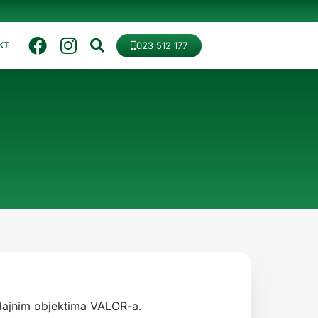
023 512 177
KT
odajnim objektima VALOR-a.