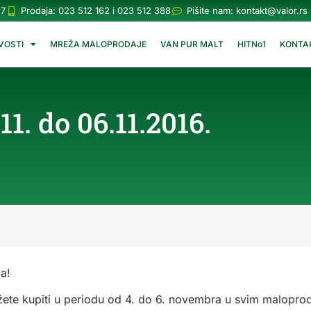
57
Prodaja: 023 512 162 i 023 512 388
Pišite nam:
kontakt@valor.rs
VOSTI
MREŽA MALOPRODAJE
VAN PUR MALT
HITNo1
KONTA
. do 06.11.2016.
a!
žete kupiti u periodu od 4. do 6. novembra u svim malopr