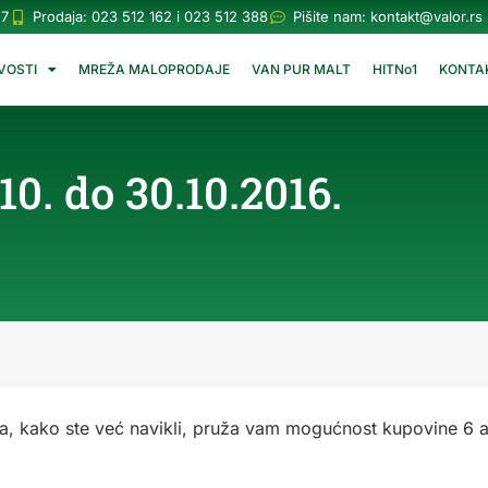
57
Prodaja: 023 512 162 i 023 512 388
Pišite nam:
kontakt@valor.rs
VOSTI
MREŽA MALOPRODAJE
VAN PUR MALT
HITNo1
KONTA
. do 30.10.2016.
, kako ste već navikli, pruža vam mogućnost kupovine 6 ar