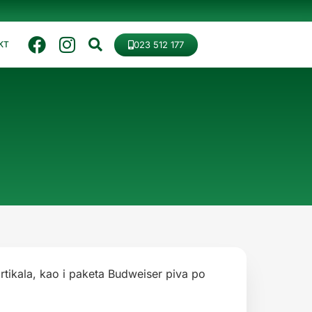
023 512 177
KT
tikala, kao i paketa Budweiser piva po