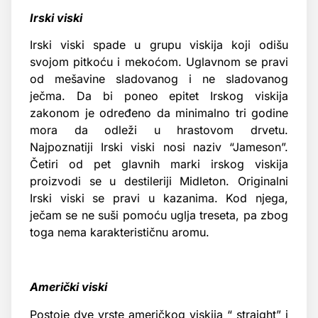
Irski viski
Irski viski spade u grupu viskija koji odišu
svojom pitkoću i mekoćom. Uglavnom se pravi
od mešavine sladovanog i ne sladovanog
ječma. Da bi poneo epitet Irskog viskija
zakonom je određeno da minimalno tri godine
mora da odleži u hrastovom drvetu.
Najpoznatiji Irski viski nosi naziv “Jameson”.
Četiri od pet glavnih marki irskog viskija
proizvodi se u destileriji Midleton. Originalni
Irski viski se pravi u kazanima. Kod njega,
ječam se ne suši pomoću uglja treseta, pa zbog
toga nema karakterističnu aromu.
Američki viski
Postoje dve vrste američkog viskija “ straight” i