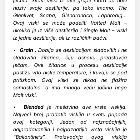
ječma. Svaki viski iz ove grupe mora da nosi
naziv svoje destilerije, pa tako imamo: The
Glenlivet, Scapa, Glendronach, Laphroaig…
Ovaj viski se može podeliti Vatted Malt –
ukoliko je iz više destilerija i Single Malt – viski
iz jedne destilerije, ali iz različitih bačvi.
•
Grain
.
Dobija se destilacijom sladovitih i ne
sladovitih žitarica, čiju osnovu predstavlja
ječam. Ove žitarice u procesu destilacije
postižu vrlo niske temperature, i kuvaju se pod
pritiskom. Ovaj viski se nikad ne flašira
samostalno, a ima mnogo veću jačinu nego
Malt viski.
•
Blended
je mešavina dve vrste viskija.
Najveći broj prodatih viskija u svetu pripada
ovoj kategoriji. Jedan od najznačajnijih,
najprodavanijih i najpoznatijih vrsta viskija je
“Ballantine’s”. Proizvodnja ovog viskija