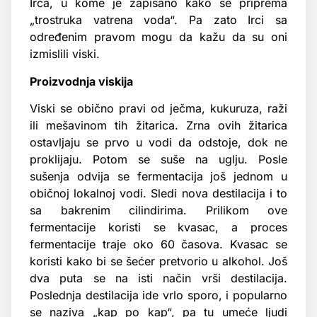
Irca, u kome je zapisano kako se priprema
„trostruka vatrena voda“. Pa zato Irci sa
određenim pravom mogu da kažu da su oni
izmislili viski.
Proizvodnja viskija
Viski se obično pravi od ječma, kukuruza, raži
ili mešavinom tih žitarica. Zrna ovih žitarica
ostavljaju se prvo u vodi da odstoje, dok ne
proklijaju. Potom se suše na uglju. Posle
sušenja odvija se fermentacija još jednom u
običnoj lokalnoj vodi. Sledi nova destilacija i to
sa bakrenim cilindirima. Prilikom ove
fermentacije koristi se kvasac, a proces
fermentacije traje oko 60 časova. Kvasac se
koristi kako bi se šećer pretvorio u alkohol. Još
dva puta se na isti način vrši destilacija.
Poslednja destilacija ide vrlo sporo, i popularno
se naziva „kap po kap“, pa tu umeće ljudi