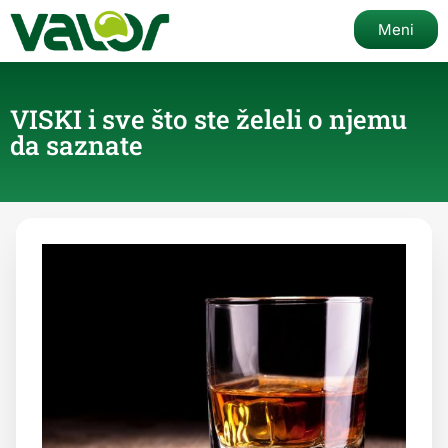
Meni
VISKI i sve što ste želeli o njemu
da saznate