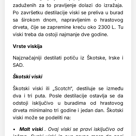
zaduženih za to pravljenje dolazi do izražaja.
Po završetku destilacije viski se preliva u burad
sa širokom dnom, napravljenim o hrastovog
drveta, čije se zapremine kreću oko 2300 L. Tu
viski treba da ostoji najmanje dve godine.
Vrste viskija
Najznačajniji destilati potiču iz Škotske, Irske i
SAD.
Škotski viski
Škotski viski ili „Scotch“, destiluje se između
dva i tri puta. Posle destilacije ostavlja se da
odstoji isključivo u buradima od hrastovog
drveta minimalno tri godine i jedan dan. Škotski
viski može se podeliti na:
•
Malt viski
.
Ovaj viski se pravi isključivo od