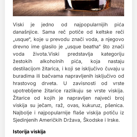
Viski je jedno od najpopularnijih pića
današnjice. Sama reč potiče od keltske reči
„usque“, koje u prevodu znači voda, a njegovo
drevno ime glasilo je „usque beatha“ što znači
voda života.Viski predstavlja kategoriju
žestokih alkoholnih pića, koja nastaju
destilacijom žitarica, i koji se isključivo čuvaju u
buradima ili bačvama napravljenih isključivo od
hrastovog drveta. U zavisnosti od vrste
upotrebljene žitarice razlikuju se vrste viskija.
Žitarice od kojih je napravljen najveći broj
viskija su ječam, raž, ovas, kukuruz, pšenica.
Najbolje i najpopularnije flaše viskija potiču iz
Sjedinjenih Američkih Država, Škodske i Irske.
Istorija viskija