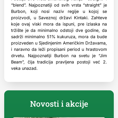
“blend”. Najpoznatiji od svih vrsta “straight” je
Burbon, koji nosi naziv regije u kojoj se
proizvodi, u Saveznoj državi Kintaki. Zahteve
koje ovaj viski mora da ispuni, pre izlaska na
tržište je da minimalno odstoji dve godine, da
sadrži minimalno 51% kukuruza, mora da bude
proizveden u Sjedinjenim Američkim Državama,
i naravno da leži propisani period u hrastovom
drvetu. Najpoznatiji Burbon na svetu je “Jim
Beam”, čija tradicija pravljena postoji već 2.
veka unazad.
Novosti i akcije