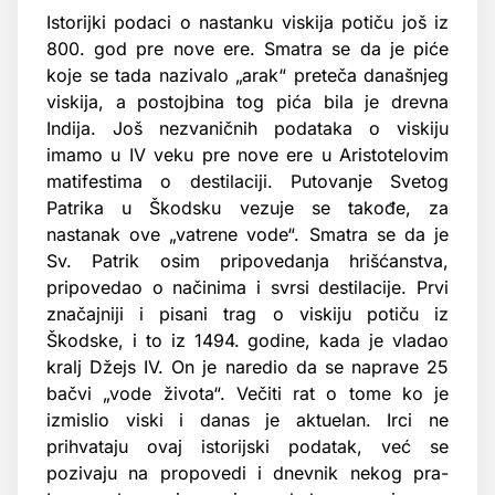
Istorijki podaci o nastanku viskija potiču još iz
800. god pre nove ere. Smatra se da je piće
koje se tada nazivalo „arak“ preteča današnjeg
viskija, a postojbina tog pića bila je drevna
Indija. Još nezvaničnih podataka o viskiju
imamo u IV veku pre nove ere u Aristotelovim
matifestima o destilaciji. Putovanje Svetog
Patrika u Škodsku vezuje se takođe, za
nastanak ove „vatrene vode“. Smatra se da je
Sv. Patrik osim pripovedanja hrišćanstva,
pripovedao o načinima i svrsi destilacije. Prvi
značajniji i pisani trag o viskiju potiču iz
Škodske, i to iz 1494. godine, kada je vladao
kralj Džejs IV. On je naredio da se naprave 25
bačvi „vode života“. Večiti rat o tome ko je
izmislio viski i danas je aktuelan. Irci ne
prihvataju ovaj istorijski podatak, već se
pozivaju na propovedi i dnevnik nekog pra-