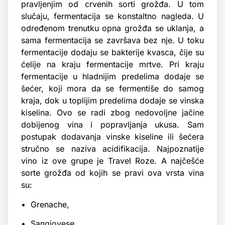
pravljenjim od crvenih sorti grožđa. U tom
slučaju, fermentacija se konstaltno nagleda. U
određenom trenutku opna grožđa se uklanja, a
sama fermentacija se završava bez nje. U toku
fermentacije dodaju se bakterije kvasca, čije su
ćelije na kraju fermentacije mrtve. Pri kraju
fermentacije u hladnijim predelima dodaje se
šećer, koji mora da se fermentiše do samog
kraja, dok u toplijim predelima dodaje se vinska
kiselina. Ovo se radi zbog nedovoljne jačine
dobijenog vina i popravljanja ukusa. Sam
postupak dodavanja vinske kiseline ili šećera
stručno se naziva acidifikacija. Najpoznatije
vino iz ove grupe je Travel Roze. A najčešće
sorte grožđa od kojih se pravi ova vrsta vina
su:
• Grenache,
• Sangiovese,