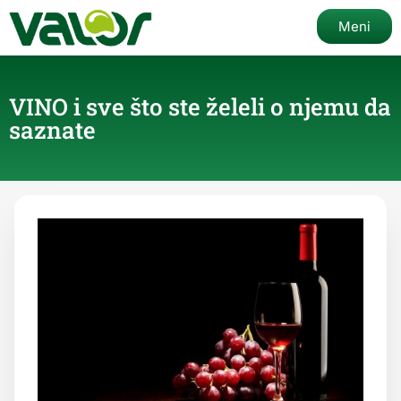
Meni
VINO i sve što ste želeli o njemu da
saznate