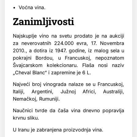
• Voćna vina.
Zanimljivosti
Najskuplje vino na svetu prodato je na aukciji
za neverovatnih 224.000 evra, 17. Novembra
2010., a dotira iz 1947. godine, iz malog sela u
pokrajni Bordou, u Francuskoj, nepoznatom
Švajcarskom kolekcionaru. Flaša nosi naziv
„Cheval Blanc“ i zapremine je 6 L.
Najveći broj vinograda nalaze se u Francuskoj,
Italiji, Argentini, Južnoj Africi, Australiji,
Nemačkoj, Rumuniji.
Naučnici tvrde da čaša vina dnevno popravlja
krvnu sliku.
U Iranu je zabranjena proizvodnja vina.