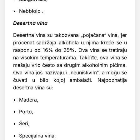
• Nebbiolo
.
Desertna vina
Desertna vina su takozvana „pojačana“ vina, jer
procenat sadržaja alkohola u njima kreće se u
rasponu od 16% do 25%. Ova vina se tretiraju
na visokim temperaturama. Takođe, ova vina se
mešaju vrlo često sa drugim alkoholnim pićima.
Ova vina još nazivaju i „neuništivim“, a mogu se
čuvati u bilo kojoj ambalaži. Najpoznatija
desertna vina su:
• Madera,
• Porto,
• Šeri,
• Specijalna vina,