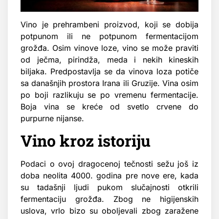
Vino je prehrambeni proizvod, koji se dobija
potpunom ili ne potpunom fermentacijom
grožđa. Osim vinove loze, vino se može praviti
od ječma, pirindža, meda i nekih kineskih
biljaka. Predpostavlja se da vinova loza potiče
sa današnjih prostora Irana ili Gruzije. Vina osim
po boji razlikuju se po vremenu fermentacije.
Boja vina se kreće od svetlo crvene do
purpurne nijanse.
Vino kroz istoriju
Podaci o ovoj dragocenoj tečnosti sežu još iz
doba neolita 4000. godina pre nove ere, kada
su tadašnji ljudi pukom slučajnosti otkrili
fermentaciju grožđa. Zbog ne higijenskih
uslova, vrlo bizo su oboljevali zbog zaražene