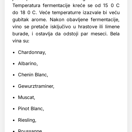
Temperatura fermentacije kreće se od 15 0 C
do 18 0 C. Veće temperaturre izazvale bi veću
gubitak arome. Nakon obavljene fermentacije,
vino se pretače isključivo u hrastove ili limene
burade, i ostavlja da odstoji par meseci. Bela
vina su:
• Chardonnay,
• Albarino,
• Chenin Blanc,
• Gewurztraminer,
• Muscat,
• Pinot Blanc,
• Riesling,
• Roussanne,