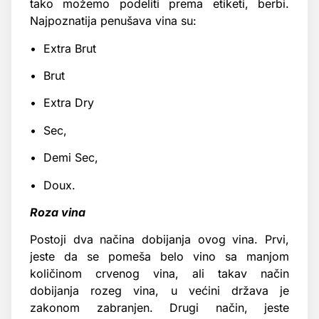
tako možemo podeliti prema etiketi, berbi.
Najpoznatija penušava vina su:
• Extra Brut
• Brut
• Extra Dry
• Sec,
• Demi Sec,
• Doux.
Roza vina
Postoji dva načina dobijanja ovog vina. Prvi,
jeste da se pomeša belo vino sa manjom
količinom crvenog vina, ali takav način
dobijanja rozeg vina, u većini država je
zakonom zabranjen. Drugi način, jeste