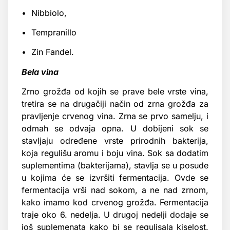
• Nibbiolo,
• Tempranillo
• Zin Fandel.
Bela vina
Zrno grožđa od kojih se prave bele vrste vina,
tretira se na drugačiji način od zrna grožđa za
pravljenje crvenog vina. Zrna se prvo samelju, i
odmah se odvaja opna. U dobijeni sok se
stavljaju određene vrste prirodnih bakterija,
koja regulišu aromu i boju vina. Sok sa dodatim
suplementima (bakterijama), stavlja se u posude
u kojima će se izvršiti fermentacija. Ovde se
fermentacija vrši nad sokom, a ne nad zrnom,
kako imamo kod crvenog grožđa. Fermentacija
traje oko 6. nedelja. U drugoj nedelji dodaje se
još suplemenata kako bi se regulisala kiselost.