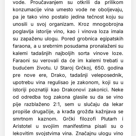
vode. Proučavanjem su otkrili da prilikom
konzumacije vina umesto vode ne oboljevaju,
pa je tako vino postalo jedina tečnost koju su
unosili u svoj organizam. Kroz mnogobrojna
poglavlja istorije vino, kao i vinova loza imala
su zapaženu ulogu. Pored grobnica egipatskih
faraona, a u srebrnim posudama pronalaženi su
kalemi tadašnjih najboljih sorta vinove loze.
Faraoni su verovali da će im kalemi trebati u
budućem životu. U Staroj Grčkoj, 650. godina
pre nove ere, Drako, tadašnji veleposednik,
upotrebu vina regulisao je zakonom, koji su u
istoriji poznatiji kao Drakonovi zakonici. Neke
od odredba tog zakona glasile su da se vino
pije razblaženo 2:1, sem u slučaju da lekar
propiše drugačije, a krađa grožđa kažnjava se
smrtnom kaznom. Grčki filozofi Plutarh i
Aristotel u svojiim manifestima pisali su o
lekovitim svojstvima vina. Značajnu ulogu vino