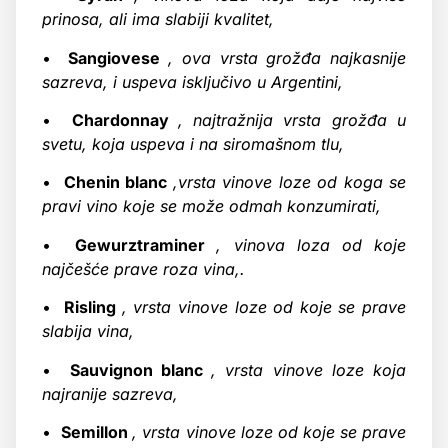
prinosa, ali ima slabiji kvalitet,
•
Sangiovese
, ova vrsta grožđa najkasnije
sazreva, i uspeva isključivo u Argentini,
•
Chardonnay
, najtražnija vrsta grožđa u
svetu, koja uspeva i na siromašnom tlu,
•
Chenin blanc
,vrsta vinove loze od koga se
pravi vino koje se može odmah konzumirati,
•
Gewurztraminer
, vinova loza od koje
najčešće prave roza vina,.
•
Risling
, vrsta vinove loze od koje se prave
slabija vina,
•
Sauvignon blanc
, vrsta vinove loze koja
najranije sazreva,
•
Semillon
, vrsta vinove loze od koje se prave