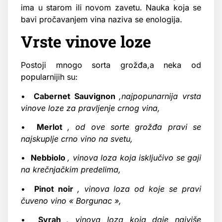
ima u starom ili novom zavetu. Nauka koja se
bavi pročavanjem vina naziva se enologija.
Vrste vinove loze
Postoji mnogo sorta grožđa,a neka od
popularnijih su:
•
Cabernet Sauvignon
,najpopunarnija vrsta
vinove loze za pravljenje crnog vina,
•
Merlot
, od ove sorte grožđa pravi se
najskuplje crno vino na svetu,
•
Nebbiolo
, vinova loza koja isključivo se gaji
na krečnjačkim predelima,
•
Pinot noir
, vinova loza od koje se pravi
čuveno vino « Borgunac »,
•
Syrah
, vinova loza koja daje najviše