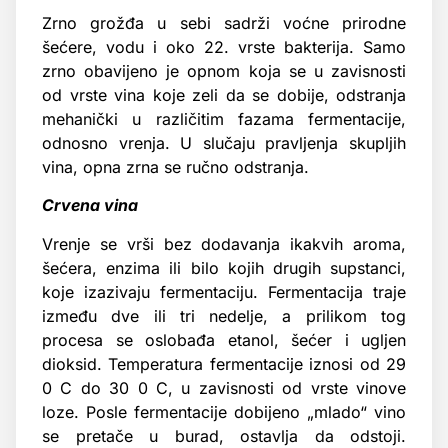
Zrno grožđa u sebi sadrži voćne prirodne
šećere, vodu i oko 22. vrste bakterija. Samo
zrno obavijeno je opnom koja se u zavisnosti
od vrste vina koje zeli da se dobije, odstranja
mehanički u različitim fazama fermentacije,
odnosno vrenja. U slučaju pravljenja skupljih
vina, opna zrna se ručno odstranja.
Crvena vina
Vrenje se vrši bez dodavanja ikakvih aroma,
šećera, enzima ili bilo kojih drugih supstanci,
koje izazivaju fermentaciju. Fermentacija traje
između dve ili tri nedelje, a prilikom tog
procesa se oslobađa etanol, šećer i ugljen
dioksid. Temperatura fermentacije iznosi od 29
0 C do 30 0 C, u zavisnosti od vrste vinove
loze. Posle fermentacije dobijeno „mlado“ vino
se pretače u burad, ostavlja da odstoji.