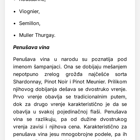
• Viognier,
• Semillon,
• Muller Thurgay.
Penušava vina
Penušava vina u narodu su poznatija pod
imenom šampanjaci. Ona se dobijaju mešanjem
nepotpuno zrelog grožđa najčešće sorta
Shardonnay, Pinot Noir i Pinot Meunier. Prilikom
njihovog dobijanja dešava se dvostruko vrenje.
Prvo vrenje obavlja se tradicionalnim putem,
dok za drugo vrenje karakteristično je da se
obavlja u svakoj pojedinačnoj flaši. Penušava
vina se razlikuju, pa od dužine dvostrukog
vrenja zavisi i njihova cena. Karakteristično za
penušava vina jesu mnogobrojne podele, pa ih